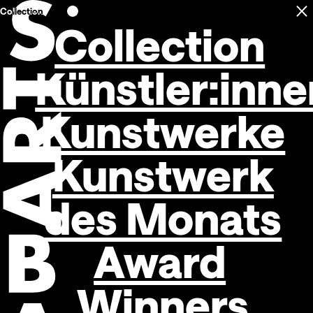
Collection
C
Open navigation
Collection
Künstler:inne
Kunstwerke
Kunstwerk
des Monats
Award
Winners