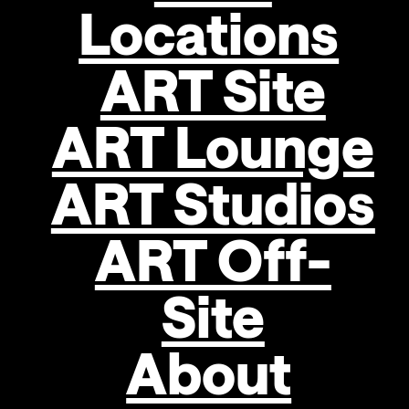
Brille
Locations
Jahr
2015
ART Site
Technik
Monotypie
ART Lounge
Dimensionen
50 × 30 cm
Januar: Alfredo BARSUGLIA,
ART Studios
Objekttyp
Jänner, 2022
Werk
ART Off-
auf
Papier/Karton
Site
Artwork
ID
About
150.9997.840
Tags