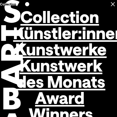
Collection
C
Open navigation
Collection
Künstler:inne
Kunstwerke
Kunstwerk
des Monats
Award
Winners