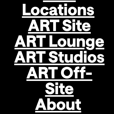
anything,
Locations
so
I
ART Site
continue
ART Lounge
Jahr
2018
Januar: Alfredo BARSUGLIA,
ART Studios
Technik
Jänner, 2022
Glasstein-
ART Off-
Mosaik
auf
Site
Sperrholz
Dimensionen
About
70 × 95 cm
Objekttyp