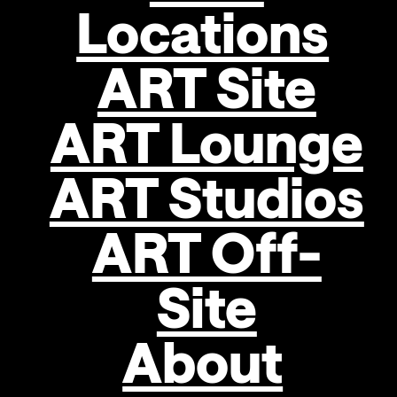
thing
Locations
Jahr
2019
ART Site
Technik
Öl
ART Lounge
auf
Leinwand
Januar: Alfredo BARSUGLIA,
ART Studios
Jänner, 2022
Dimensionen
240 × 150 cm
ART Off-
Objekttyp
Werk
Site
auf
About
Leinwand/Holz
Artwork
ID