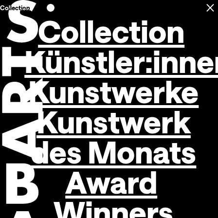
Collection
C
Open navigation
Collection
Künstler:inne
Kunstwerke
Kunstwerk
des Monats
Award
Winners