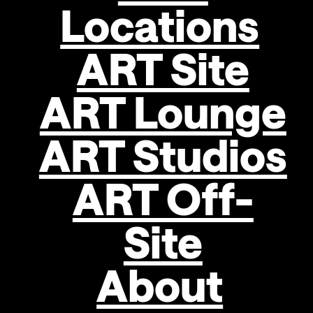
Locations
Öl
auf
ART Site
Leinwand
Dimensionen
ART Lounge
155 × 140 cm
Objekttyp
Januar: Alfredo BARSUGLIA,
ART Studios
Werk
Jänner, 2022
auf
ART Off-
Leinwand/Holz
Artwork
Site
ID
150.9997.764
About
Tags
BISCHOF,
Andrea