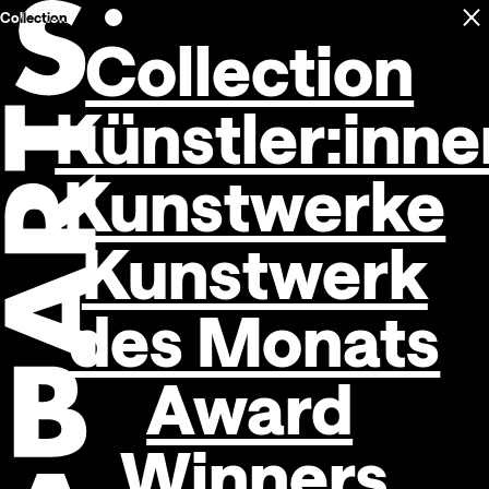
Collection
C
Open navigation
Collection
Künstler:inne
Kunstwerke
Kunstwerk
des Monats
Award
Winners