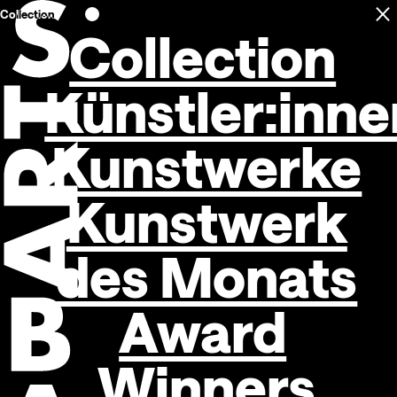
Collection
C
Open navigation
Collection
Künstler:inne
Kunstwerke
Kunstwerk
des Monats
Award
Winners