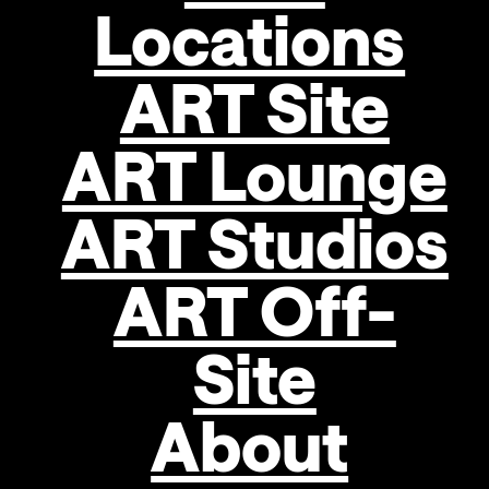
Locations
Szene
aktiv,
bevor
ART Site
er
an
ART Lounge
der
Kunstuniversität
Linz
ART Studios
Malerei
studierte.
ART Off-
Seine
Motive
und
Site
Themen
schöpft
About
der
Künstler
nach