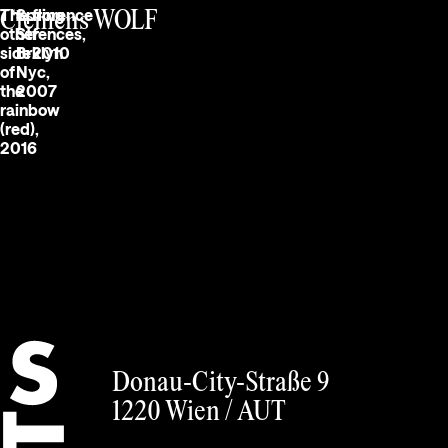
The
Spring
florence
Clemens WOLF
other
Str
fences,
side
Brklyn
2010
of
Nyc,
the
2007
rainbow
(red),
2016
German
Donau-City-Straße 9
1220 Wien /
AUT