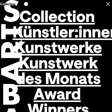
Collection
C
Open navigation
Collection
Künstler:inne
Kunstwerke
Kunstwerk
des Monats
Award
Winners