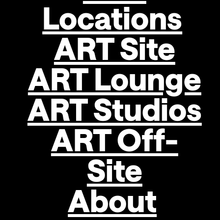
Locations
Universität
in
Košice,
ART Site
gilt
als
ART Lounge
einer
der
beachtlichsten
ART Studios
Repräsentanten
der
ART Off-
neuen
slowakischen
Künstler*innengeneration.
Site
2009
erhielt
About
er
den
STRABAG