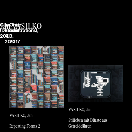
vorantreibt.
City
Im
Ohne
Jan VASILKO
(Demonstrations),
Studio
Titel
2011
4,
3,
2012
2017
VASILKO, Jan
VASILKO, Jan
Stilleben mit Bürste aus
Repeating Forms 2
Getreideähren