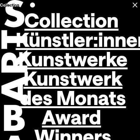
Collection
C
Open navigation
Collection
Künstler:inne
Kunstwerke
Kunstwerk
des Monats
Award
Winners