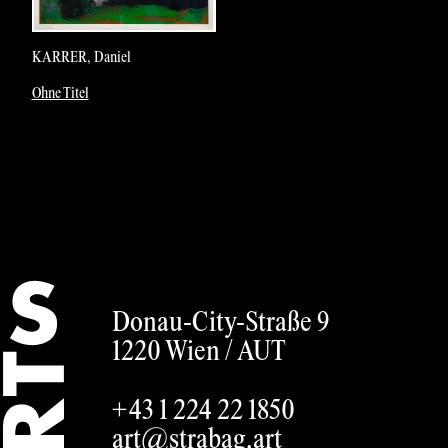
KARRER, Daniel
Ohne Titel
German
Donau-City-Straße 9
1220 Wien /
AUT
+43 1 224 22 1850
art@strabag.art