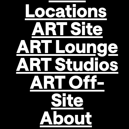
Locations
die
Malerei
hinter
ART Site
Glas,
die
ART Lounge
ihn
an
die
ART Studios
visuelle
Präsenz
ART Off-
von
Bildern
am
Site
Computerbildschirm
erinnert.
About
Der
Künstler
trägt