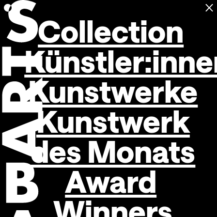
C
Open navigation
Collection
Künstler:inne
Kunstwerke
Kunstwerk
des Monats
Award
Winners