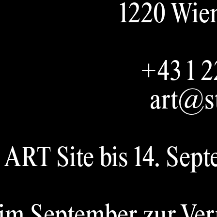
nmeldung
Upcoming
Exhibition
Current
v
P
1220 Wie
+43 1 2
art@st
RT Site bis 14. Septe