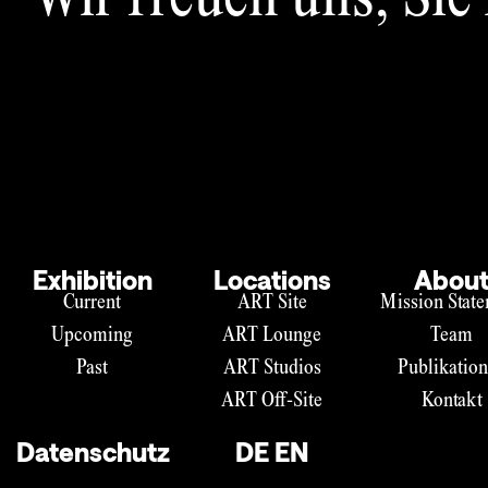
Wir freuen uns, Sie
Exhibition
Locations
Abou
Current
ART Site
Mission Stat
Upcoming
ART Lounge
Team
Past
ART Studios
Publikatio
ART Off-Site
Kontakt
Datenschutz
DE
EN