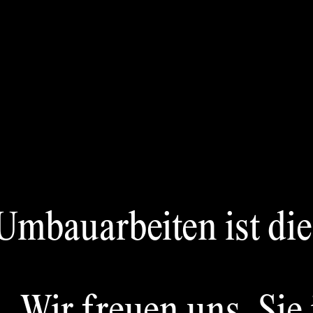
Monats
A
Winners
Archi
Award
Jury
mbauarbeiten ist die A