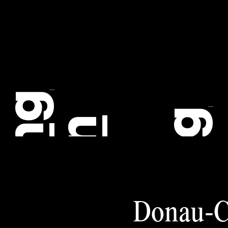
C
Donau-Ci