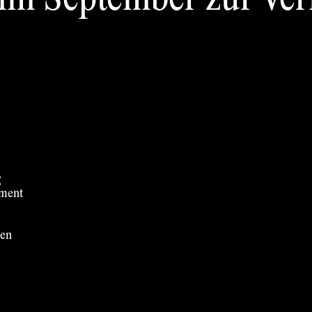
 im September zur Ve
t
ement
nen